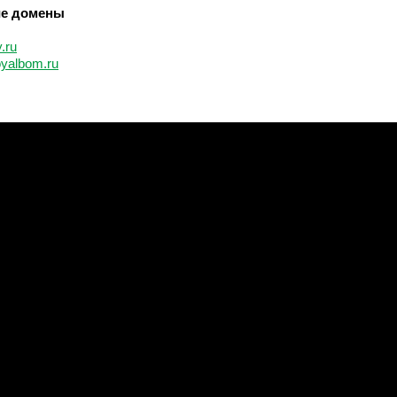
ие домены
.ru
oyalbom.ru