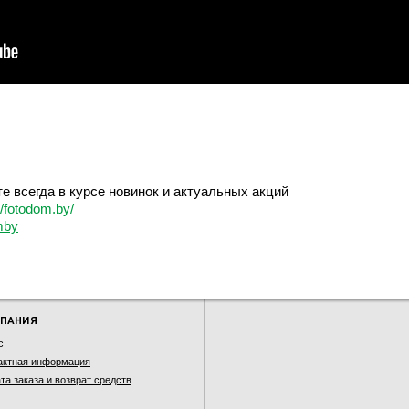
е всегда в курсе новинок и актуальных акций
/fotodom.by/
mby
ПАНИЯ
с
актная информация
та заказа и возврат средств