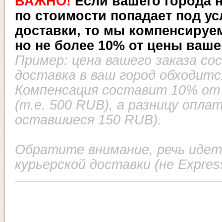
ВАЖНО!
Если вашего города не
по стоимости попадает под у
доставки, то мы компенсируем
но не более 10% от цены вашег
Пример: цена вашего заказа со
доставка в ваш город обходитс
Компенсация составит 10% от 
(т.е. 500 RUB), а разницу опла
оставшиеся 150 RUB).
Обратите внимание, речь иде
курьерской доставки (не Expres